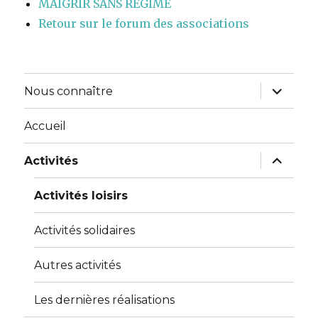
MAIGRIR SANS REGIME
Retour sur le forum des associations
ouvrir
Nous connaître
le
sous-
menu
Accueil
ouvrir
Activités
le
sous-
menu
Activités loisirs
Activités solidaires
Autres activités
Les dernières réalisations