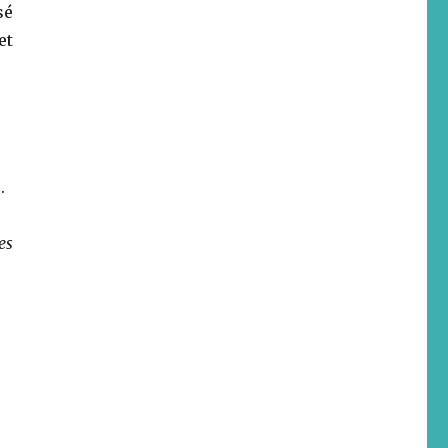
sé
et
.
es